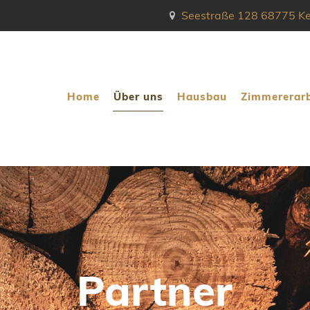
Seestraße 128 68775 Ke
Home
Über uns
Hausbau
Zimmererarb
Partner